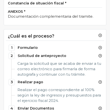
Constancia de situación fiscal
*
ANEXOS
*
Documentación complementaria del tramite.
¿Cuál es el proceso?
arrow_circle_up
1
Formulario
arrow_circle_up
2
Solicitud de anteproyecto
arrow_circle_up
Carga la solicitud que se acaba de enviar a tu
correo electrónico para firmarla de forma
autografa y continuar con tu trámite.
3
Realizar pago
arrow_circle_up
Realizar el pago correspondiente al 100%
según la ley de ingresos y presupuestos para
el ejercicio fiscal 2024.
4
Enviar Documentos
arrow_circle_up