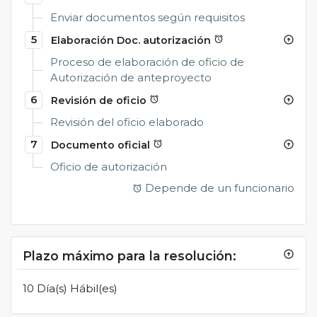
Enviar documentos según requisitos
5
Elaboración Doc. autorización
alarm
arrow_circle_up
Proceso de elaboración de oficio de
Autorización de anteproyecto
6
Revisión de oficio
alarm
arrow_circle_up
Revisión del oficio elaborado
7
Documento oficial
alarm
arrow_circle_up
Oficio de autorización
Depende de un funcionario
alarm
Plazo máximo para la resolución:
arrow_circle_up
10 Día(s) Hábil(es)