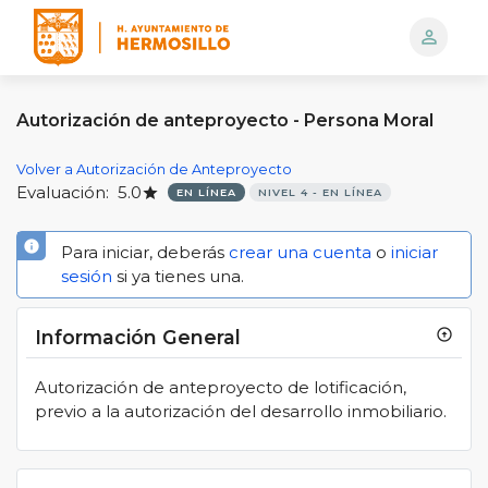
person_outline
Logo
Autorización de anteproyecto - Persona Moral
Volver a Autorización de Anteproyecto
Evaluación:
5.0
star
EN LÍNEA
NIVEL 4 - EN LÍNEA
info
Para iniciar, deberás
crear una cuenta
o
iniciar
sesión
si ya tienes una.
Información General
arrow_circle_up
Autorización de anteproyecto de lotificación,
previo a la autorización del desarrollo inmobiliario.